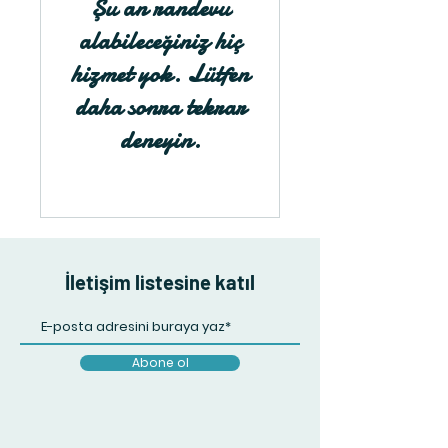
Şu an randevu
alabileceğiniz hiç
hizmet yok. Lütfen
daha sonra tekrar
deneyin.
İletişim listesine katıl
Abone ol