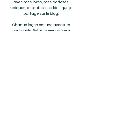
avec mes livres, mes activités
ludiques, et toutes les idées que je
partage sur le blog.
Chaque leçon est une aventure
inoubliable. Préparez-vous à voir
leurs yeux briller alors qu'ils
s'immergent dans la langue et la
culture françaises à travers ces
histoires!