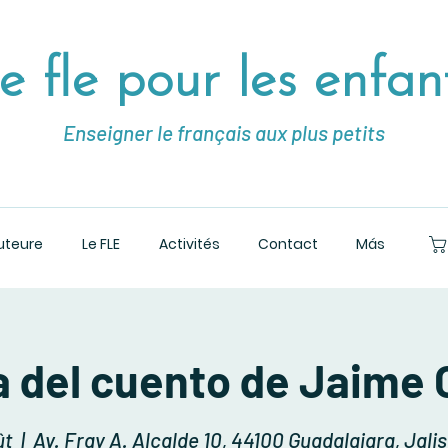
e fle pour les enfan
Enseigner le français aux plus petits
uteure
Le FLE
Activités
Contact
Más
 del cuento de Jaime 
ût
  |  
Av. Fray A. Alcalde 10, 44100 Guadalajara, Jali