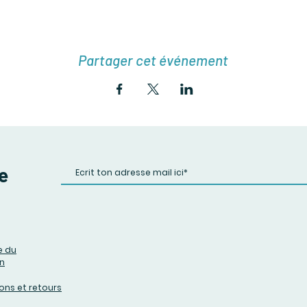
Partager cet événement
de
e du
n
ions et retours