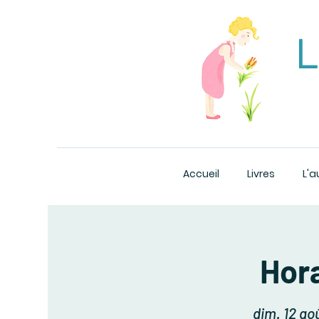
L
Accueil
Livres
L'a
Hora
dim. 12 ao