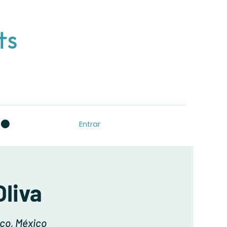
ts
Entrar
Oliva
sco, México