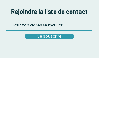
Rejoindre la liste de contact
Se souscrire
FAQ
Expéditions et retours
Politique du magasin
Méthodes de paiement
Politique de confidentialité
À propos de nous
Instagram
Contrat de vente